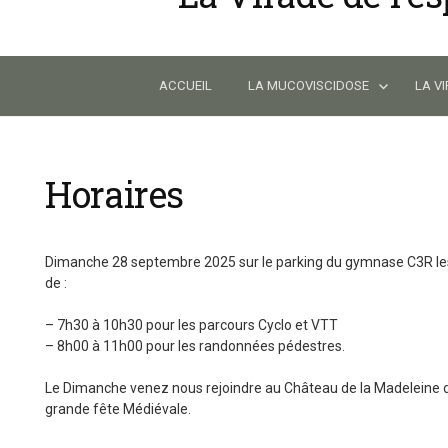
Skip
to
content
ACCUEIL
LA MUCOVISCIDOSE
LA V
Horaires
Dimanche 28 septembre 2025 sur le parking du gymnase C3R les 
de :
– 7h30 à 10h30 pour les parcours Cyclo et VTT
– 8h00 à 11h00 pour les randonnées pédestres.
Le Dimanche venez nous rejoindre au Château de la Madeleine d
grande fête Médiévale.