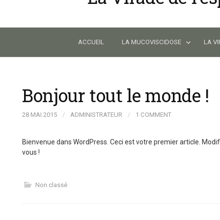
Skip
to
content
ACCUEIL
LA MUCOVISCIDOSE
LA V
Bonjour tout le monde !
28 MAI 2015
/
ADMINISTRATEUR
/
1 COMMENT
Bienvenue dans WordPress. Ceci est votre premier article. Modif
vous !
Non classé